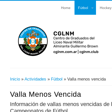
Home
Fútbol
Hockey
Inicio
»
Actividades
»
Fútbol
» Valla menos vencida
Usted Está Aquí
Valla Menos Vencida
Información de vallas menos vencidas de l
Campeonatos de Fútbol.