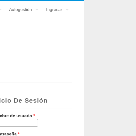
Autogestión
Ingresar
icio De Sesión
bre de usuario
*
ntraseña
*