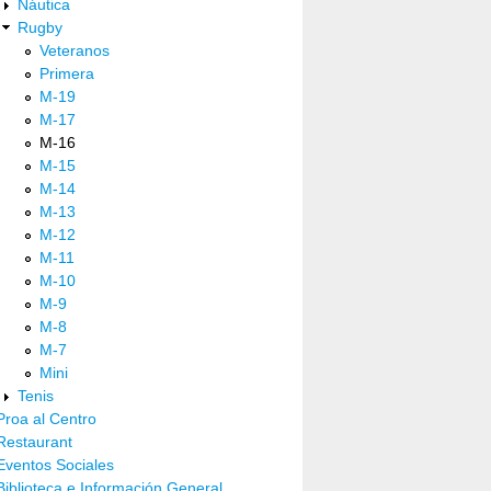
Náutica
Rugby
Veteranos
Primera
M-19
M-17
M-16
M-15
M-14
M-13
M-12
M-11
M-10
M-9
M-8
M-7
Mini
Tenis
Proa al Centro
Restaurant
Eventos Sociales
Biblioteca e Información General