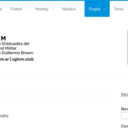
e
Fútbol
Hockey
Náutica
Rugby
Tenis
In
Nom
Rugby.
Co