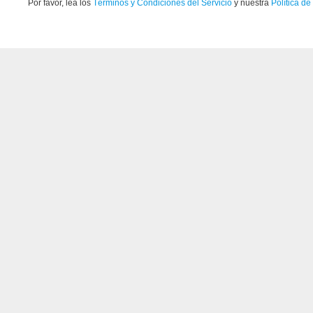
Por favor, lea los
Términos y Condiciones del Servicio
y nuestra
Política de