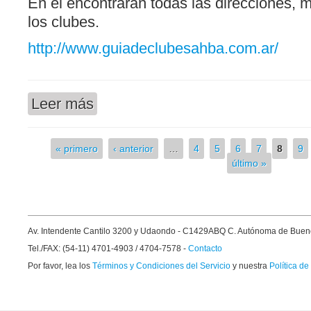
En él encontrarán todas las direcciones, 
los clubes.
http://www.guiadeclubesahba.com.ar/
Leer más
sobre GUÍA DE CLUBES DE LA ASOCIACIÓN A
« primero
‹ anterior
…
4
5
6
7
8
9
Páginas
último »
Av. Intendente Cantilo 3200 y Udaondo - C1429ABQ C. Autónoma de Buen
Tel./FAX: (54-11) 4701-4903 / 4704-7578 -
Contacto
Por favor, lea los
Términos y Condiciones del Servicio
y nuestra
Política de