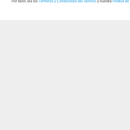
Por favor, lea los
Términos y Condiciones del Servicio
y nuestra
Política de