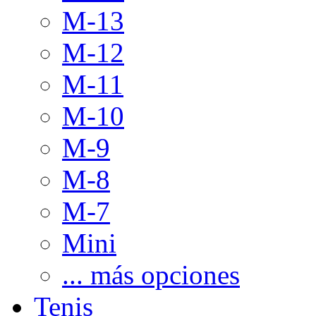
M-13
M-12
M-11
M-10
M-9
M-8
M-7
Mini
... más opciones
Tenis