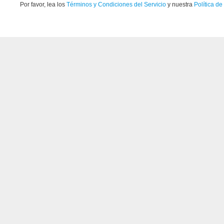
Por favor, lea los
Términos y Condiciones del Servicio
y nuestra
Política de