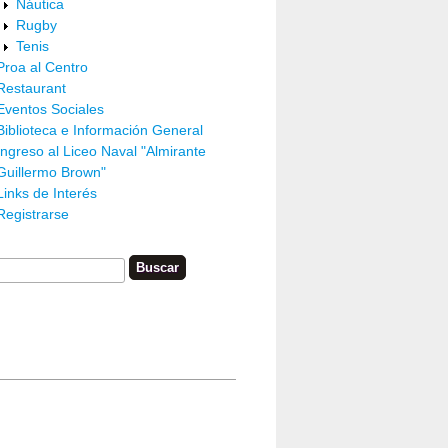
Náutica
Rugby
Tenis
Proa al Centro
Restaurant
Eventos Sociales
Biblioteca e Información General
Ingreso al Liceo Naval "Almirante
Guillermo Brown"
Links de Interés
Registrarse
car
ormulario De Búsqueda