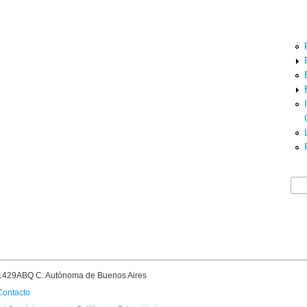
Bus
F
 C1429ABQ C. Autónoma de Buenos Aires
Contacto