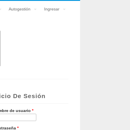
Autogestión
Ingresar
icio De Sesión
bre de usuario
*
ntraseña
*