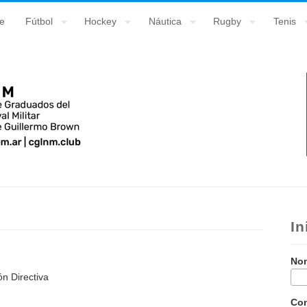
e
Fútbol
Hockey
Náutica
Rugby
Tenis
In
Nom
n Directiva
Co